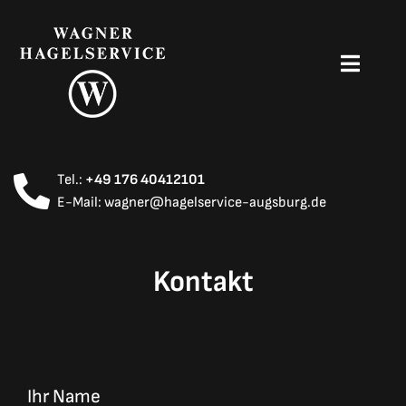
Zum
Inhalt
springen
Toggle
Navigati
Home
Dellenentfernung
Tel.:
+49 176 40412101
E-Mail:
wagner@hagelservice-augsburg.de
Hagelschadenreparatur
Kontakt
Lackaufbereitung
Werkstatt-Service
Ihr Name